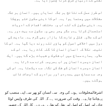
نقلی کے درمیان فرق کرنا چھوڑ دیا ہے۔
اس طرز عمل کے نتائج ہر جگہ نمایاں ہیں۔ انسان ہر جگہ
مشکلات میں پھنسا ہوا ہے۔ اس کا ذہنی سکون ختم ہوچکا
ہے۔ ذہنی سکون کے لئے اب وہ مختلف اقسام کے ادویات
استعمال کرتا ہے، مگر پھر بھی وہ سکون سے بہت دور ہے۔
اس کے علاوہ قتل و غارت کا بازار بھی گرم ہے۔ مادیت کی
دوڑ میں اخلاقی اصول کو پاؤں تلے روند دیا گیا ہے۔ اس کا
نتیجہ نکلا کہ انسان انسان کا گلہ کاٹ رہا ہے۔ اس کے
علاوہ ہمارے سماج میں اب شکوک و شبہات بڑھ گۓ ہیں۔ ایک
انسان دوسرے انسان پر اب بھروسہ کرنے سے ڈرتا ہے۔
انسان دوسرے انسان کو شک کی نگاہ سے دیکھتا ہے۔ اس کی
وجہ سے سماج میں ہمدردی اور برادری کے اوصاف غائب
ہوگئے ہیں۔
اشرفالمخلوقات ہونے کی وجہ سے انسان کو پھر سے اپنے منصب کو
پہچاننا چاہیے۔ وقت کی ضرورت ہے کہ اللہ کی طرف واپس لوٹا
جائے اور اصل کو اصل اور نقل کو نقل رہنے دے۔ کل اللہ کے حضور