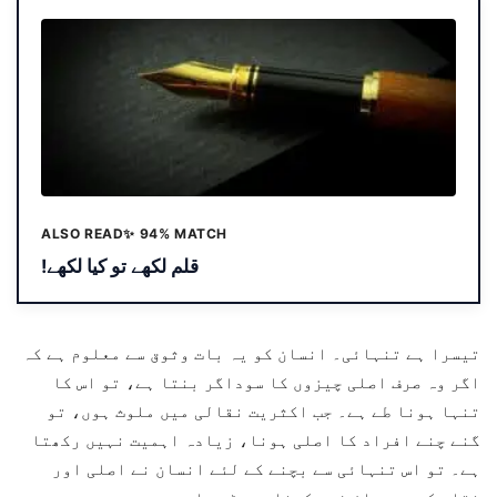
ALSO READ
✨ 94% MATCH
!قلم لکھے تو کیا لکھے
تیسرا ہے تنہائی۔ انسان کو یہ بات وثوق سے معلوم ہے کہ
اگر وہ صرف اصلی چیزوں کا سوداگر بنتا ہے، تو اس کا
تنہا ہونا طے ہے۔ جب اکثریت نقالی میں ملوث ہوں، تو
گنے چنے افراد کا اصلی ہونا، زیادہ اہمیت نہیں رکھتا
ہے۔ تو اس تنہائی سے بچنے کے لئے انسان نے اصلی اور