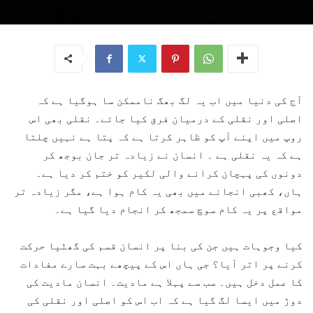
آج کی دنیا میں اب یہ لگ بھگ ناممکن سا ہوگیا ہے کہ
اصلی اور نقلی کے درمیان فرق کیا جائے۔ نقلی بھی اس
روپ میں اپنے آپ کو ظاہر کرتا ہے کہ پتا ہے نہیں چلتا
ہے کہ یہ نقلی ہے ۔ انسان نے زیادہ تر جان بوجھ کر
دونوں کی پہچان کرانے والی لکیر کو ختم کر دیا ہے۔
ہاں، کھبی انجانے میں بھی یہ کام ہوا ہے، مگر زیادہ تر
مواقع پر یہ کام سوچ سمجھ کر انجام دیا گیا ہے۔
کیا وجوہات ہیں جن کی بنا پر انسان قسم کی گھٹیا حرکت
کرنے پر اتر آیا؟ جی ہاں اس کے پیچھے بہت سارے مفادات
کا عمل دخل ہیں۔ سب سے پہلا ہے مادیت۔ انسان مادیت کی
دوڑ میں ایسا لگ گیا ہے کہ اب اس کو اصلی اور نقلی کی