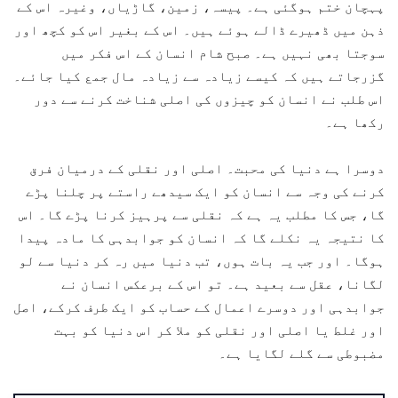
پہچان ختم ہوگئی ہے۔ پیسہ، زمین، گاڑیاں، وغیرہ اس کے
ذہن میں ڈھیرے ڈالے ہوئے ہیں۔ اس کے بغیر اس کو کچھ اور
سوجتا بھی نہیں ہے۔ صبح شام انسان کے اس فکر میں
گزرجاتے ہیں کہ کیسے زیادہ سے زیادہ مال جمع کیا جائے۔
اس طلب نے انسان کو چیزوں کی اصلی شناخت کرنے سے دور
رکھا ہے۔
دوسرا ہے دنیا کی محبت۔ اصلی اور نقلی کے درمیان فرق
کرنے کی وجہ سے انسان کو ایک سیدھے راستے پر چلنا پڑے
گا، جس کا مطلب یہ ہے کہ نقلی سے پرہیز کرنا پڑے گا۔ اس
کا نتیجہ یہ نکلے گا کہ انسان کو جوابدہی کا مادہ پیدا
ہوگا۔ اور جب یہ بات ہوں، تب دنیا میں رہ کر دنیا سے لو
لگانا، عقل سے بعید ہے۔ تو اس کے برعکس انسان نے
جوابدہی اور دوسرے اعمال کے حساب کو ایک طرف کرکے، اصل
اور غلط یا اصلی اور نقلی کو ملا کر اس دنیا کو بہت
مضبوطی سے گلے لگایا ہے۔